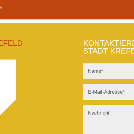
e
EFELD
KONTAKTIERE
STADT KREF