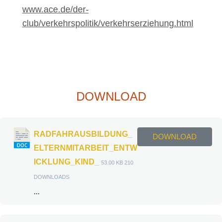
www.ace.de/der-
club/verkehrspolitik/verkehrserziehung.html
DOWNLOAD
RADFAHRAUSBILDUNG_
DOWNLOAD
ELTERNMITARBEIT_ENTW
ICKLUNG_KIND_
53.00 KB
210
DOWNLOADS
...