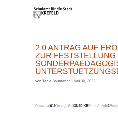
2.0 ANTRAG AUF E
ZUR FESTSTELLUNG 
SONDERPAEDAGOGI
UNTERSTUETZUNGS
von
Tanja Baumannn
|
Mai 30, 2022
Download
619
Dateigröße
138.50 KB
Datei-Anzahl
1
Erste