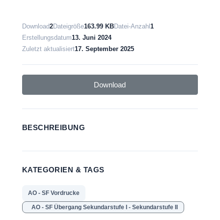
Download
2
Dateigröße
163.99 KB
Datei-Anzahl
1
Erstellungsdatum
13. Juni 2024
Zuletzt aktualisiert
17. September 2025
Download
BESCHREIBUNG
KATEGORIEN & TAGS
AO - SF Vordrucke
AO - SF Übergang Sekundarstufe I - Sekundarstufe II