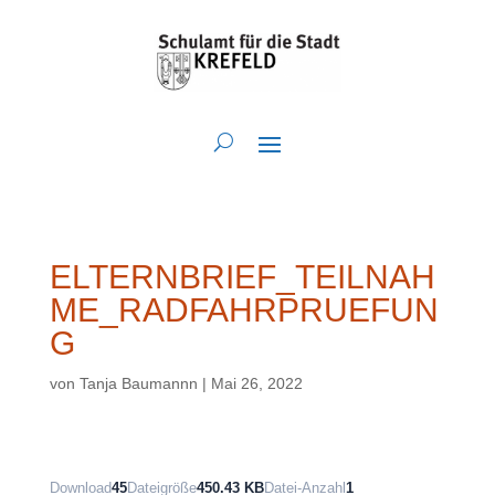
ELTERNBRIEF_TEILNAH
ME_RADFAHRPRUEFUN
G
von
Tanja Baumannn
|
Mai 26, 2022
Download
45
Dateigröße
450.43 KB
Datei-Anzahl
1