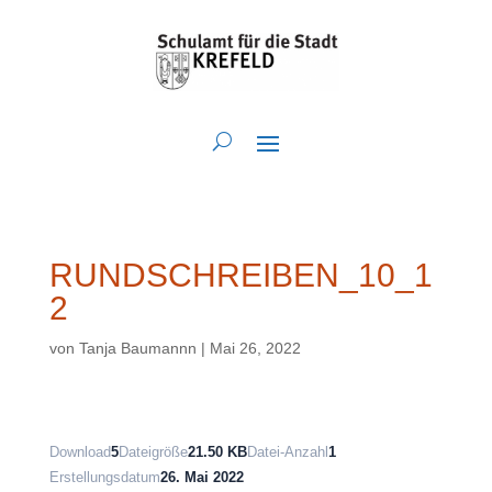
RUNDSCHREIBEN_10_1
2
von
Tanja Baumannn
|
Mai 26, 2022
Download
5
Dateigröße
21.50 KB
Datei-Anzahl
1
Erstellungsdatum
26. Mai 2022