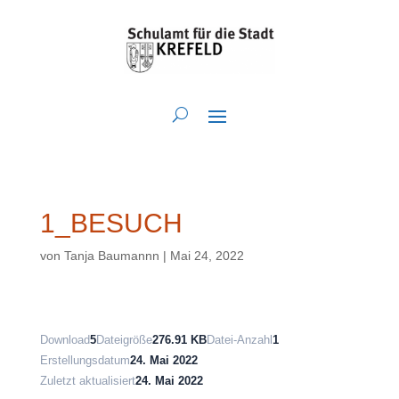
1_BESUCH
von
Tanja Baumannn
|
Mai 24, 2022
Download
5
Dateigröße
276.91 KB
Datei-Anzahl
1
Erstellungsdatum
24. Mai 2022
Zuletzt aktualisiert
24. Mai 2022