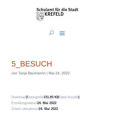
5_BESUCH
von
Tanja Baumannn
|
Mai 24, 2022
Download
3
Dateigröße
331.85 KB
Datei-Anzahl
1
Erstellungsdatum
24. Mai 2022
Zuletzt aktualisiert
24. Mai 2022